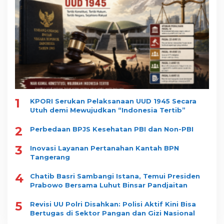
1
KPORI Serukan Pelaksanaan UUD 1945 Secara
Utuh demi Mewujudkan “Indonesia Tertib”
2
Perbedaan BPJS Kesehatan PBI dan Non-PBI
3
Inovasi Layanan Pertanahan Kantah BPN
Tangerang
4
Chatib Basri Sambangi Istana, Temui Presiden
Prabowo Bersama Luhut Binsar Pandjaitan
5
Revisi UU Polri Disahkan: Polisi Aktif Kini Bisa
Bertugas di Sektor Pangan dan Gizi Nasional