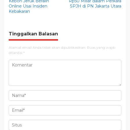
Kebon Jeruk Beralih
Rp50 Miliar dalam Perkara
v
Online Usai Insiden
SPJH di PN Jakarta Utara
Kebakaran
i
g
a
Tinggalkan Balasan
s
i
Alamat email Anda tidak akan dipublikasikan.
Ruas yang wajib
ditandai
*
p
o
s