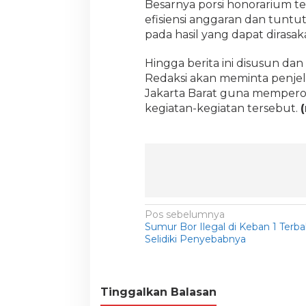
Besarnya porsi honorarium t
efisiensi anggaran dan tuntut
pada hasil yang dapat dirasa
Hingga berita ini disusun d
Redaksi akan meminta penjel
Jakarta Barat guna memperol
kegiatan-kegiatan tersebut.
N
Pos sebelumnya
Sumur Bor Ilegal di Keban 1 Terbak
a
Selidiki Penyebabnya
v
i
g
Tinggalkan Balasan