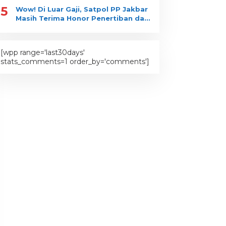
5
Wow! Di Luar Gaji, Satpol PP Jakbar
Masih Terima Honor Penertiban dan
Pengawasan?
[wpp range='last30days'
stats_comments=1 order_by='comments']