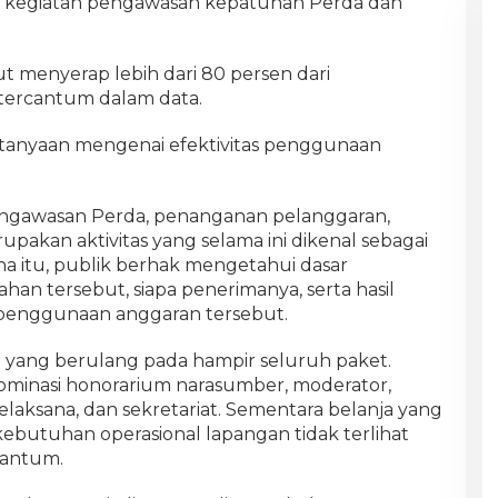
at kegiatan pengawasan kepatuhan Perda dan
but menyerap lebih dari 80 persen dari
tercantum dalam data.
rtanyaan mengenai efektivitas penggunaan
ti pengawasan Perda, penanganan pelanggaran,
pakan aktivitas yang selama ini dikenal sebagai
na itu, publik berhak mengetahui dasar
an tersebut, siapa penerimanya, serta hasil
i penggunaan anggaran tersebut.
 yang berulang pada hampir seluruh paket.
inasi honorarium narasumber, moderator,
elaksana, dan sekretariat. Sementara belanja yang
ebutuhan operasional lapangan tidak terlihat
cantum.