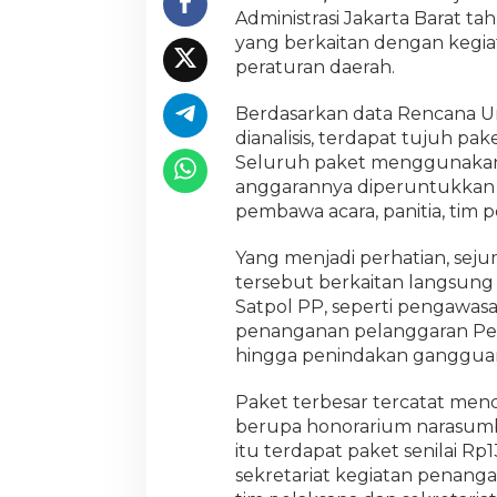
Administrasi Jakarta Barat t
yang berkaitan dengan kegi
peraturan daerah.
Berdasarkan data Rencana 
dianalisis, terdapat tujuh pak
Seluruh paket menggunakan
anggarannya diperuntukkan 
pembawa acara, panitia, tim p
Yang menjadi perhatian, sej
tersebut berkaitan langsung
Satpol PP, seperti pengawa
penanganan pelanggaran Per
hingga penindakan gangguan
Paket terbesar tercatat men
berupa honorarium narasumbe
itu terdapat paket senilai R
sekretariat kegiatan penang