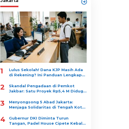
Jakarta
1
Lulus Sekolah! Dana KJP Masih Ada
di Rekening? Ini Panduan Lengkap
Cara Mencairkannya!
2
Skandal Pengadaan di Pemkot
Jakbar: Satu Proyek Rp5,4 M Diduga
Dipecah jadi 10 Paket, Dimenangkan
3
Satu Vendor
Menyongsong 5 Abad Jakarta:
Menjaga Solidaritas di Tengah Kota
yang Tidak Pernah Tidur
4
Gubernur DKI Diminta Turun
Tangan, Padel House Cipete Kebal
Bongkar?