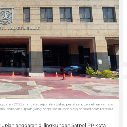
nggaran 2025 mencatat sejumlah paket penataan, pemeliharaan, dan
nilai miliaran rupiah yang berpusat di kompleks perkantoran tersebut.
 rupiah anggaran di lingkungan Satpol PP Kota