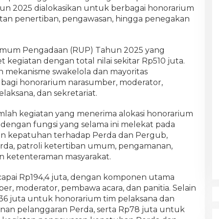
ahun 2025 dialokasikan untuk berbagai honorarium
atan penertiban, pengawasan, hingga penegakan
Umum Pengadaan (RUP) Tahun 2025 yang
et kegiatan dengan total nilai sekitar Rp510 juta.
 mekanisme swakelola dan mayoritas
bagi honorarium narasumber, moderator,
elaksana, dan sekretariat.
umlah kegiatan yang menerima alokasi honorarium
 dengan fungsi yang selama ini melekat pada
san kepatuhan terhadap Perda dan Pergub,
da, patroli ketertiban umum, pengamanan,
 ketenteraman masyarakat.
capai Rp194,4 juta, dengan komponen utama
r, moderator, pembawa acara, dan panitia. Selain
p136 juta untuk honorarium tim pelaksana dan
anan pelanggaran Perda, serta Rp78 juta untuk