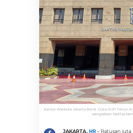
Kantor Walikota Jakarta Barat. Data RUP Tahun A
pengadaan fasilitas ber
JAKARTA,
HR
– Ratusan juta