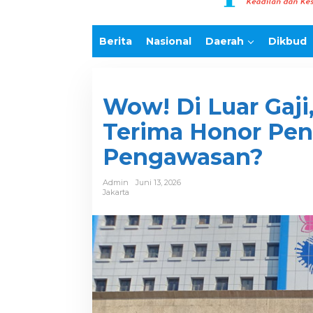
k
o
n
Berita
Nasional
Daerah
Dikbud
t
e
n
Wow! Di Luar Gaji
Terima Honor Pen
Pengawasan?
Admin
Juni 13, 2026
Jakarta