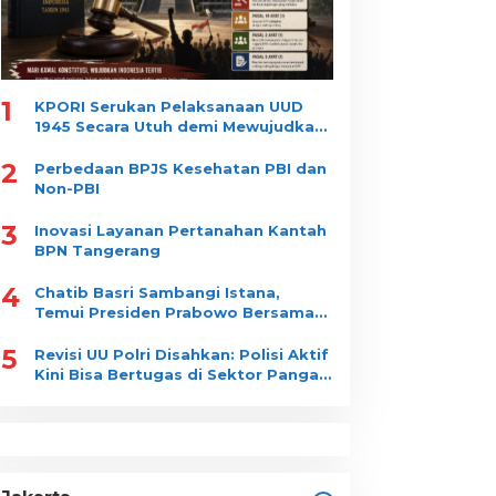
1
KPORI Serukan Pelaksanaan UUD
1945 Secara Utuh demi Mewujudkan
“Indonesia Tertib”
2
Perbedaan BPJS Kesehatan PBI dan
Non-PBI
3
Inovasi Layanan Pertanahan Kantah
BPN Tangerang
4
Chatib Basri Sambangi Istana,
Temui Presiden Prabowo Bersama
Luhut Binsar Pandjaitan
5
Revisi UU Polri Disahkan: Polisi Aktif
Kini Bisa Bertugas di Sektor Pangan
dan Gizi Nasional