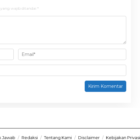
 yang wajib ditandai
*
k Jawab
Redaksi
Tentang Kami
Disclaimer
Kebijakan Privasi