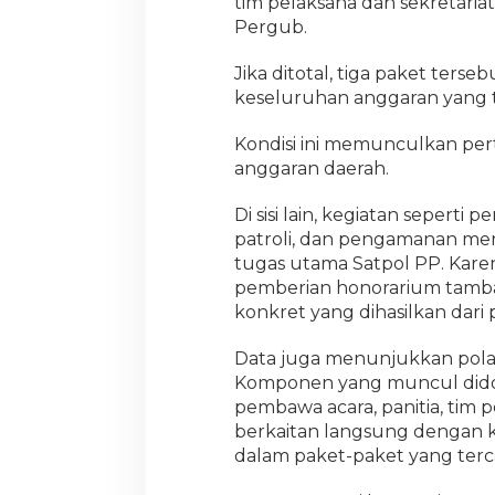
tim pelaksana dan sekretari
Pergub.
Jika ditotal, tiga paket terse
keseluruhan anggaran yang 
Kondisi ini memunculkan pe
anggaran daerah.
Di sisi lain, kegiatan seper
patroli, dan pengamanan meru
tugas utama Satpol PP. Kare
pemberian honorarium tambah
konkret yang dihasilkan dar
Data juga menunjukkan pola
Komponen yang muncul didom
pembawa acara, panitia, tim p
berkaitan langsung dengan k
dalam paket-paket yang ter