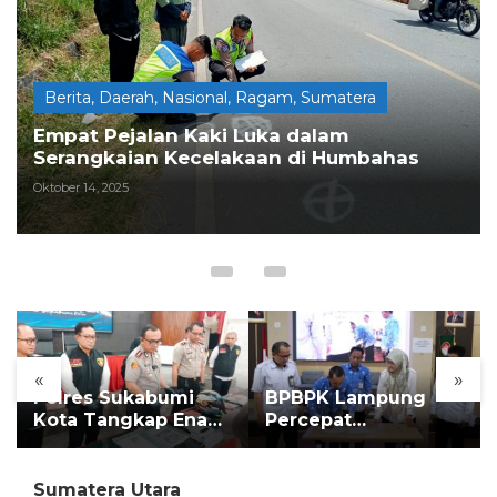
e
n
Berita
,
Daerah
,
Nasional
,
Ragam
,
Sumatera
Empat Pejalan Kaki Luka dalam
Serangkaian Kecelakaan di Humbahas
Oktober 14, 2025
«
»
Polres Sukabumi
BPBPK Lampung
Kota Tangkap Enam
Percepat
Pelaku
Implementasi LLTT
Pengeroyokan Maut
di Lampung Selatan
Sumatera Utara