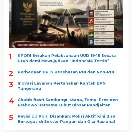
1
KPORI Serukan Pelaksanaan UUD 1945 Secara
Utuh demi Mewujudkan “Indonesia Tertib”
2
Perbedaan BPJS Kesehatan PBI dan Non-PBI
3
Inovasi Layanan Pertanahan Kantah BPN
Tangerang
4
Chatib Basri Sambangi Istana, Temui Presiden
Prabowo Bersama Luhut Binsar Pandjaitan
5
Revisi UU Polri Disahkan: Polisi Aktif Kini Bisa
Bertugas di Sektor Pangan dan Gizi Nasional