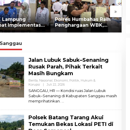
»
 Lampung
Polres Humbahas Raih
W
pat Implementasi
Penghargaan WBK,
P
di Lampung
Perkuat Sinergi dengan
d
n
Kejari
 Sanggau
Jalan Lubuk Sabuk–Senaning
Rusak Parah, Pihak Terkait
Masih Bungkam
Berita, Nasional, Ekonomi, Politik
,
Hukum &
Korupsi
|
Juli 22, 2026
O
L
SANGGAU, HR — Kondisi ruas Jalan Lubuk
E
Sabuk–Senaning di Kabupaten Sanggau masih
H
memprihatinkan.
A
D
M
I
Polsek Batang Tarang Akui
N
Temukan Bekas Lokasi PETI di