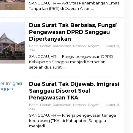
L
SANGGAU, HR — Aktivitas Penambangan Emas
E
Tanpa Izin (PETI) di Daerah Aliran
H
A
D
M
Dua Surat Tak Berbalas, Fungsi
I
N
Pengawasan DPRD Sanggau
Dipertanyakan
Berita
,
Daerah
,
Kalimantan
,
Nasional
,
Ragam
|
Maret 31,
2026
O
L
SANGGAU, HR — Fungsi pengawasan DPRD
E
Kabupaten Sanggau menjadi perhatian
H
setelah dua surat
A
D
M
I
Dua Surat Tak Dijawab, Imigrasi
N
Sanggau Disorot Soal
Pengawasan TKA
Berita
,
Daerah
,
Kalimantan
,
Nasional
,
Ragam
|
Maret 31,
2026
O
L
SANGGAU, HR — Kinerja pengawasan tenaga
E
kerja asing (TKA) di Kabupaten Sanggau
H
menjadi
A
D