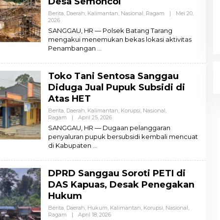
Desa Semoncol
Berita
,
Daerah
,
Kalimantan
,
Nasional
,
Ragam
|
Mei 20,
2026
O
L
SANGGAU, HR — Polsek Batang Tarang
E
mengakui menemukan bekas lokasi aktivitas
H
Penambangan
A
D
M
I
Toko Tani Sentosa Sanggau
N
Diduga Jual Pupuk Subsidi di
Atas HET
Berita
,
Daerah
,
Kalimantan
,
Korupsi
,
Nasional
,
Ragam
|
April 25, 2026
O
L
SANGGAU, HR — Dugaan pelanggaran
E
penyaluran pupuk bersubsidi kembali mencuat
H
di Kabupaten
A
D
M
I
DPRD Sanggau Soroti PETI di
N
DAS Kapuas, Desak Penegakan
Hukum
Berita
,
Daerah
,
Hukum
,
Kalimantan
,
Korupsi
,
Nasional
,
Ragam
|
April 18, 2026
O