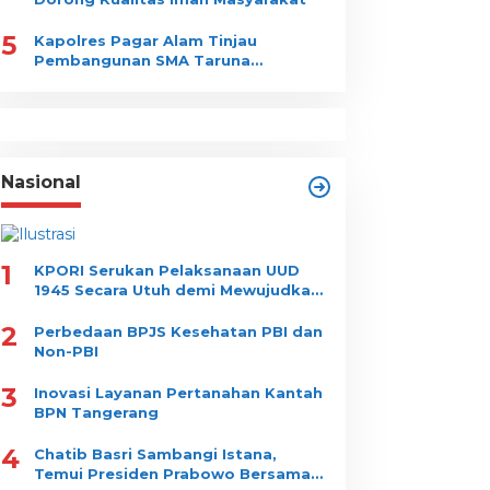
5
Kapolres Pagar Alam Tinjau
Pembangunan SMA Taruna
Nusantara
Nasional
1
KPORI Serukan Pelaksanaan UUD
Berita
,
Daerah
,
Kalimantan
,
Nasional
,
Ragam
1945 Secara Utuh demi Mewujudkan
Dua Surat Tak Dijawab, Imig
“Indonesia Tertib”
2
Perbedaan BPJS Kesehatan PBI dan
Disorot Soal Pengawasan TK
Non-PBI
3
ret 31, 2026
Inovasi Layanan Pertanahan Kantah
BPN Tangerang
4
Chatib Basri Sambangi Istana,
Temui Presiden Prabowo Bersama