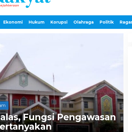
Ekonomi
Hukum
Korupsi
Olahraga
Politik
Raga
am
balas, Fungsi Pengawasan
ertanyakan