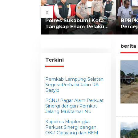
«
ng Depok
Polres Sukabumi Kota
BPBPK
duli
Tangkap Enam Pelaku
Perce
n Lewat
Pengeroyokan Maut
LLTT 
lita
Selata
berita
Terkini
Pemkab Lampung Selatan
Segera Perbaiki Jalan RA
Basyid
PCNU Pagar Alam Perkuat
Sinergi dengan Pemkot
Jelang Muktamar NU
Kapolres Majalengka
Perkuat Sinergi dengan
OKP Cipayung dan BEM