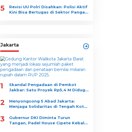
Luhut Binsar Pandjaitan
5
Revisi UU Polri Disahkan: Polisi Aktif
Kini Bisa Bertugas di Sektor Pangan
dan Gizi Nasional
abup Gowa Dukung
SDN Kedaung Depok
engembangan Nelayan
Edukasi Peduli
an Wisata
Lingkungan Lewat
Program Jelita
Jakarta
1
Skandal Pengadaan di Pemkot
Jakbar: Satu Proyek Rp5,4 M Diduga
Dipecah jadi 10 Paket, Dimenangkan
2
Satu Vendor
Menyongsong 5 Abad Jakarta:
Menjaga Solidaritas di Tengah Kota
yang Tidak Pernah Tidur
3
Gubernur DKI Diminta Turun
Tangan, Padel House Cipete Kebal
Bongkar?