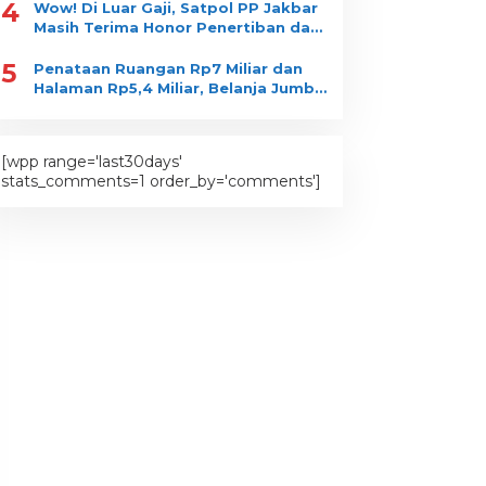
4
Wow! Di Luar Gaji, Satpol PP Jakbar
Masih Terima Honor Penertiban dan
Pengawasan?
5
Penataan Ruangan Rp7 Miliar dan
Halaman Rp5,4 Miliar, Belanja Jumbo
di Kantor Walikota Jakbar jadi
Sorotan
[wpp range='last30days'
stats_comments=1 order_by='comments']