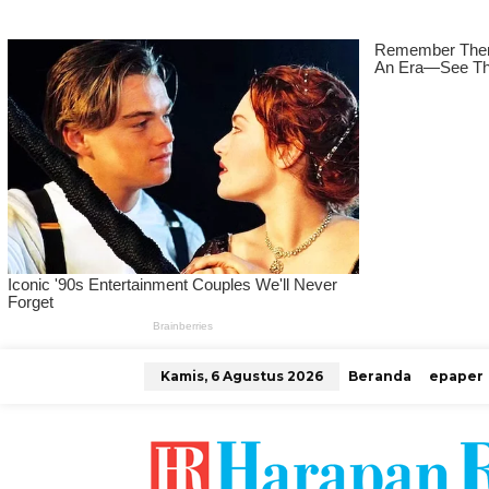
L
Kamis, 6 Agustus 2026
Beranda
epaper
e
w
a
t
i
k