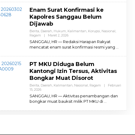
M
I
Enam Surat Konfirmasi ke
N
Kapolres Sanggau Belum
Dijawab
Berita
,
Daerah
,
Hukum
,
Kalimantan
,
Korupsi
,
Nasional
,
Ragam
|
Maret 2, 2026
O
L
SANGGAU, HR — Redaksi Harapan Rakyat
E
mencatat enam surat konfirmasi resmi yang
H
A
D
M
PT MKU Diduga Belum
I
N
Kantongi Izin Tersus, Aktivitas
Bongkar Muat Disorot
Berita
,
Daerah
,
Kalimantan
,
Nasional
,
Ragam
|
Februari
15, 2026
O
L
SANGGAU, HR — Aktivitas penambangan dan
E
bongkar muat bauksit milik PT MKU di
H
A
D
M
I
N