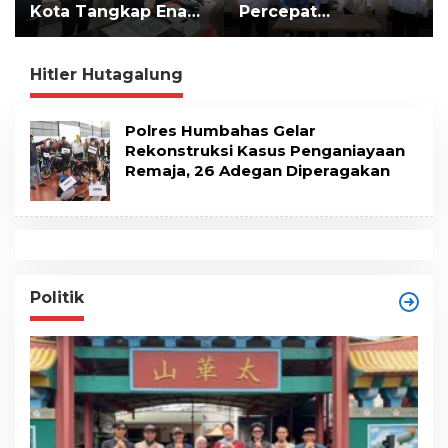
Kota Tangkap Enam
Percepat
t
e
Pelaku
Implementasi LLTT
n
Pengeroyokan Maut
di Lampung Selatan
Hitler Hutagalung
Polres Humbahas Gelar
Rekonstruksi Kasus Penganiayaan
Remaja, 26 Adegan Diperagakan
Politik