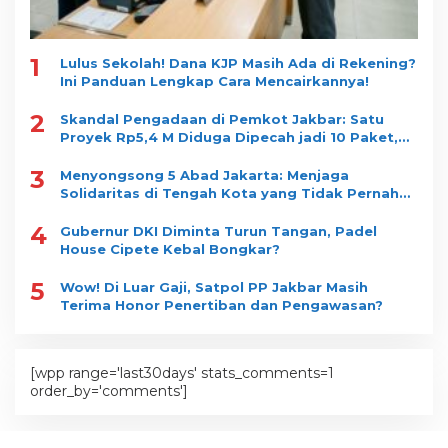
1
Lulus Sekolah! Dana KJP Masih Ada di Rekening?
Ini Panduan Lengkap Cara Mencairkannya!
2
Skandal Pengadaan di Pemkot Jakbar: Satu
Proyek Rp5,4 M Diduga Dipecah jadi 10 Paket,
Dimenangkan Satu Vendor
3
Menyongsong 5 Abad Jakarta: Menjaga
Solidaritas di Tengah Kota yang Tidak Pernah
Tidur
4
Gubernur DKI Diminta Turun Tangan, Padel
House Cipete Kebal Bongkar?
5
Wow! Di Luar Gaji, Satpol PP Jakbar Masih
Terima Honor Penertiban dan Pengawasan?
[wpp range='last30days' stats_comments=1
order_by='comments']