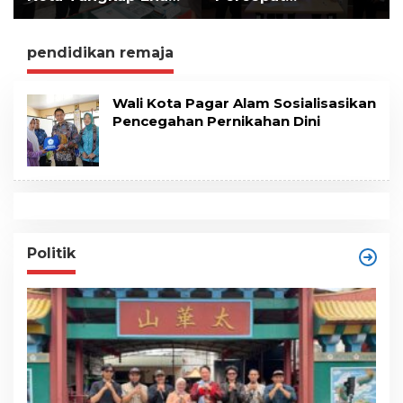
e
Pelaku
Implementasi LLTT
n
Pengeroyokan Maut
di Lampung Selatan
pendidikan remaja
Wali Kota Pagar Alam Sosialisasikan
Pencegahan Pernikahan Dini
Politik