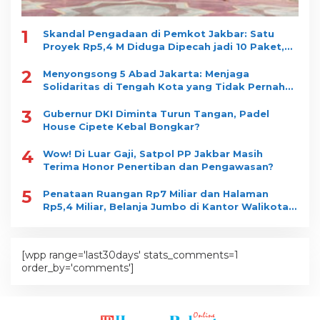
1
Skandal Pengadaan di Pemkot Jakbar: Satu
Proyek Rp5,4 M Diduga Dipecah jadi 10 Paket,
Dimenangkan Satu Vendor
2
Menyongsong 5 Abad Jakarta: Menjaga
Solidaritas di Tengah Kota yang Tidak Pernah
Tidur
3
Gubernur DKI Diminta Turun Tangan, Padel
House Cipete Kebal Bongkar?
4
Wow! Di Luar Gaji, Satpol PP Jakbar Masih
Terima Honor Penertiban dan Pengawasan?
5
Penataan Ruangan Rp7 Miliar dan Halaman
Rp5,4 Miliar, Belanja Jumbo di Kantor Walikota
Jakbar jadi Sorotan
[wpp range='last30days' stats_comments=1
order_by='comments']