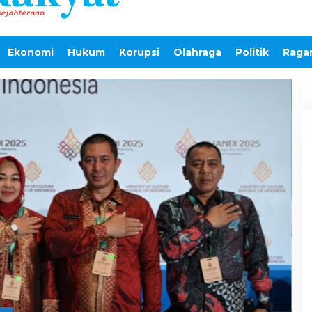
Ekonomi
Hukum
Korupsi
Olahraga
Politik
Raga