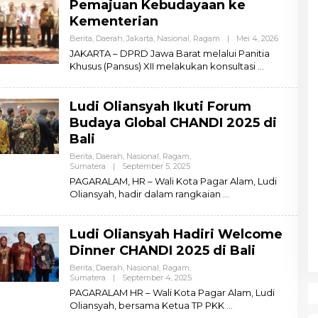
Pemajuan Kebudayaan ke
Kementerian
Berita
,
Daerah
,
Jakarta
,
Nasional
,
Ragam
|
Mei 4, 2026
O
L
JAKARTA – DPRD Jawa Barat melalui Panitia
E
Khusus (Pansus) XII melakukan konsultasi
H
A
D
M
Ludi Oliansyah Ikuti Forum
I
N
Budaya Global CHANDI 2025 di
Bali
Berita
,
Daerah
,
Nasional
,
Ragam
,
Sumatera
|
September 5, 2025
O
L
PAGARALAM, HR – Wali Kota Pagar Alam, Ludi
E
Oliansyah, hadir dalam rangkaian
H
A
D
M
Ludi Oliansyah Hadiri Welcome
I
N
Dinner CHANDI 2025 di Bali
Berita
,
Daerah
,
Nasional
,
Ragam
,
Sumatera
|
September 4, 2025
O
L
PAGARALAM HR – Wali Kota Pagar Alam, Ludi
E
Oliansyah, bersama Ketua TP PKK
H
A