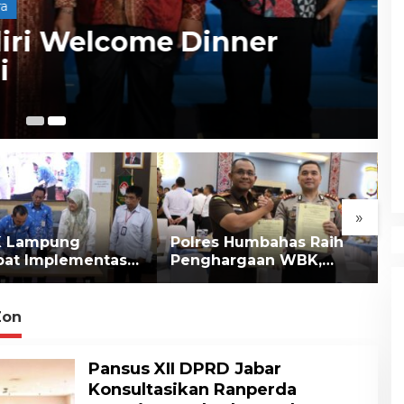
a
diri Welcome Dinner
i
Se
»
 Lampung
Polres Humbahas Raih
W
pat Implementasi
Penghargaan WBK,
P
di Lampung
Perkuat Sinergi dengan
d
n
Kejari
Zon
Pansus XII DPRD Jabar
Konsultasikan Ranperda