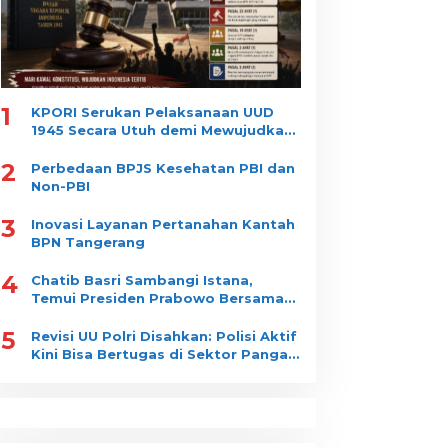
1
KPORI Serukan Pelaksanaan UUD
1945 Secara Utuh demi Mewujudkan
“Indonesia Tertib”
2
Perbedaan BPJS Kesehatan PBI dan
Non-PBI
3
Inovasi Layanan Pertanahan Kantah
BPN Tangerang
4
Chatib Basri Sambangi Istana,
Temui Presiden Prabowo Bersama
Luhut Binsar Pandjaitan
5
Revisi UU Polri Disahkan: Polisi Aktif
Kini Bisa Bertugas di Sektor Pangan
dan Gizi Nasional