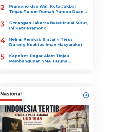
Berita
,
Daerah
,
Nasional
,
Ragam
,
Sumatera
2
Pramono dan Wali Kota Jakbar
Ludi Oliansyah Ikuti Forum B
Tinjau Polder Rumah Pompa Daan
Mogot
CHANDI 2025 di Bali
3
Genangan Jakarta Barat Mulai Surut,
Ini Kata Pramono
ptember 5, 2025
4
Helmi: Pemkab Sintang Terus
Dorong Kualitas Iman Masyarakat
5
Kapolres Pagar Alam Tinjau
Pembangunan SMA Taruna
Nusantara
abup Gowa Dukung
SDN Kedaung Depok
engembangan Nelayan
Edukasi Peduli
an Wisata
Lingkungan Lewat
Nasional
Program Jelita