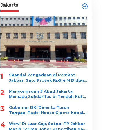
Jakarta
1
Skandal Pengadaan di Pemkot
Jakbar: Satu Proyek Rp5,4 M Diduga
Dipecah jadi 10 Paket, Dimenangkan
2
Satu Vendor
Menyongsong 5 Abad Jakarta:
Menjaga Solidaritas di Tengah Kota
yang Tidak Pernah Tidur
3
Gubernur DKI Diminta Turun
Tangan, Padel House Cipete Kebal
Bongkar?
4
Wow! Di Luar Gaji, Satpol PP Jakbar
Masih Terima Honor Penertiban dan