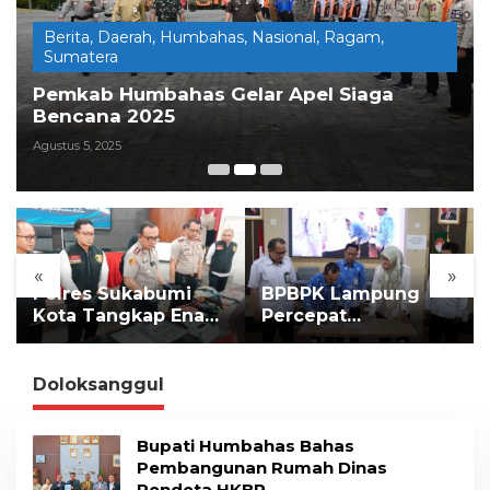
e
n
Berita
,
Daerah
,
Humbahas
,
Nasional
,
Ragam
,
Sumatera
Pemkab Humbahas Gelar Apel Siaga
Bencana 2025
Agustus 5, 2025
«
»
Polres Sukabumi
BPBPK Lampung
Kota Tangkap Enam
Percepat
Pelaku
Implementasi LLTT
Pengeroyokan Maut
di Lampung Selatan
Doloksanggul
Bupati Humbahas Bahas
Pembangunan Rumah Dinas
Pendeta HKBP