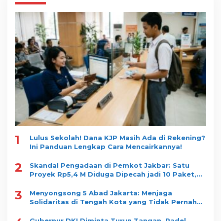
1
Lulus Sekolah! Dana KJP Masih Ada di Rekening?
Ini Panduan Lengkap Cara Mencairkannya!
2
Skandal Pengadaan di Pemkot Jakbar: Satu
Proyek Rp5,4 M Diduga Dipecah jadi 10 Paket,
Dimenangkan Satu Vendor
3
Menyongsong 5 Abad Jakarta: Menjaga
Solidaritas di Tengah Kota yang Tidak Pernah
Tidur
Gubernur DKI Diminta Turun Tangan, Padel