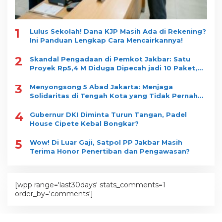
1
Lulus Sekolah! Dana KJP Masih Ada di Rekening?
Ini Panduan Lengkap Cara Mencairkannya!
2
Skandal Pengadaan di Pemkot Jakbar: Satu
Proyek Rp5,4 M Diduga Dipecah jadi 10 Paket,
Dimenangkan Satu Vendor
3
Menyongsong 5 Abad Jakarta: Menjaga
Solidaritas di Tengah Kota yang Tidak Pernah
Tidur
4
Gubernur DKI Diminta Turun Tangan, Padel
House Cipete Kebal Bongkar?
5
Wow! Di Luar Gaji, Satpol PP Jakbar Masih
Terima Honor Penertiban dan Pengawasan?
[wpp range='last30days' stats_comments=1
order_by='comments']