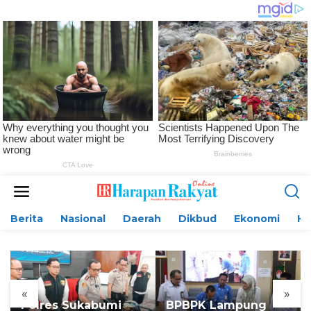
L
e
w
Berita
Nasional
Daerah
Dikbud
Ekonomi
H
a
t
i
k
e
k
«
»
o
Polres Sukabumi
BPBPK Lampung
n