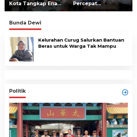
Kota Tangkap Enam
Percepat
t
e
Pelaku
Implementasi LLTT
n
Pengeroyokan Maut
di Lampung Selatan
Bunda Dewi
Kelurahan Curug Salurkan Bantuan
Beras untuk Warga Tak Mampu
Politik