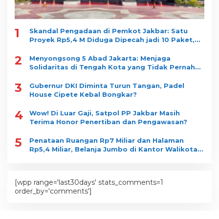
1
Skandal Pengadaan di Pemkot Jakbar: Satu
Proyek Rp5,4 M Diduga Dipecah jadi 10 Paket,
Dimenangkan Satu Vendor
2
Menyongsong 5 Abad Jakarta: Menjaga
Solidaritas di Tengah Kota yang Tidak Pernah
Tidur
3
Gubernur DKI Diminta Turun Tangan, Padel
House Cipete Kebal Bongkar?
4
Wow! Di Luar Gaji, Satpol PP Jakbar Masih
Terima Honor Penertiban dan Pengawasan?
5
Penataan Ruangan Rp7 Miliar dan Halaman
Rp5,4 Miliar, Belanja Jumbo di Kantor Walikota
Jakbar jadi Sorotan
[wpp range='last30days' stats_comments=1
order_by='comments']