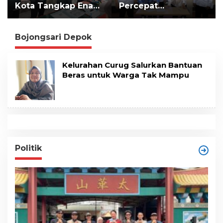
Kota Tangkap Enam
Percepat
t
e
Pelaku
Implementasi LLTT
n
Pengeroyokan Maut
di Lampung Selatan
Bojongsari Depok
Kelurahan Curug Salurkan Bantuan
Beras untuk Warga Tak Mampu
Politik