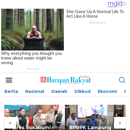
L
e
w
Berita
Nasional
Daerah
Dikbud
Ekonomi
H
a
t
i
k
e
k
«
»
o
Polres Sukabumi
BPBPK Lampung
n