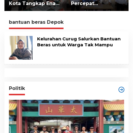
Kota Tangkap Enam
Percepat
t
e
Pelaku
Implementasi LLTT
n
Pengeroyokan Maut
di Lampung Selatan
bantuan beras Depok
Kelurahan Curug Salurkan Bantuan
Beras untuk Warga Tak Mampu
Politik