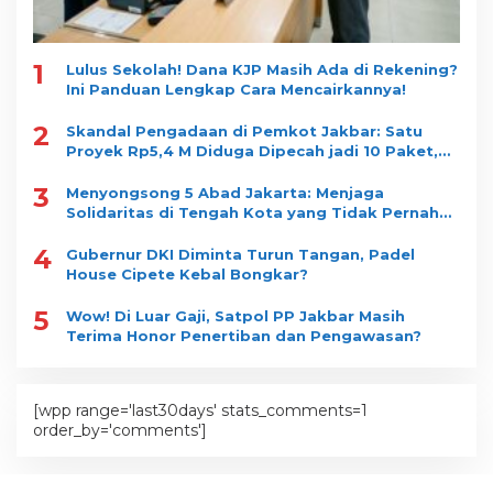
1
Lulus Sekolah! Dana KJP Masih Ada di Rekening?
Ini Panduan Lengkap Cara Mencairkannya!
2
Skandal Pengadaan di Pemkot Jakbar: Satu
Proyek Rp5,4 M Diduga Dipecah jadi 10 Paket,
Dimenangkan Satu Vendor
3
Menyongsong 5 Abad Jakarta: Menjaga
Solidaritas di Tengah Kota yang Tidak Pernah
Tidur
4
Gubernur DKI Diminta Turun Tangan, Padel
House Cipete Kebal Bongkar?
5
Wow! Di Luar Gaji, Satpol PP Jakbar Masih
Terima Honor Penertiban dan Pengawasan?
[wpp range='last30days' stats_comments=1
order_by='comments']