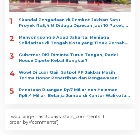
1
Skandal Pengadaan di Pemkot Jakbar: Satu
Proyek Rp5,4 M Diduga Dipecah jadi 10 Paket,
Dimenangkan Satu Vendor
2
Menyongsong 5 Abad Jakarta: Menjaga
Solidaritas di Tengah Kota yang Tidak Pernah
Tidur
3
Gubernur DKI Diminta Turun Tangan, Padel
House Cipete Kebal Bongkar?
4
Wow! Di Luar Gaji, Satpol PP Jakbar Masih
Terima Honor Penertiban dan Pengawasan?
5
Penataan Ruangan Rp7 Miliar dan Halaman
Rp5,4 Miliar, Belanja Jumbo di Kantor Walikota
Jakbar jadi Sorotan
[wpp range='last30days' stats_comments=1
order_by='comments']