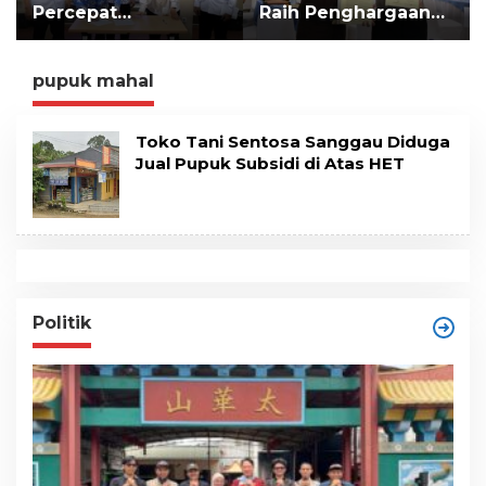
Percepat
Raih Penghargaan
t
e
Implementasi LLTT
WBK, Perkuat
n
di Lampung Selatan
Sinergi dengan
Kejari
pupuk mahal
Toko Tani Sentosa Sanggau Diduga
Jual Pupuk Subsidi di Atas HET
Politik