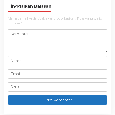
g
Tinggalkan Balasan
a
s
Alamat email Anda tidak akan dipublikasikan.
Ruas yang wajib
i
ditandai
*
p
o
s