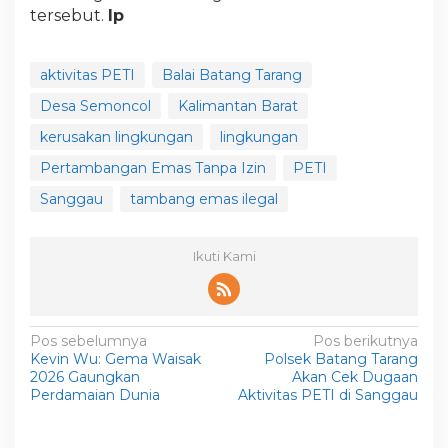
tersebut.
lp
aktivitas PETI
Balai Batang Tarang
Desa Semoncol
Kalimantan Barat
kerusakan lingkungan
lingkungan
Pertambangan Emas Tanpa Izin
PETI
Sanggau
tambang emas ilegal
Ikuti Kami
N
Pos sebelumnya
Pos berikutnya
Kevin Wu: Gema Waisak
Polsek Batang Tarang
a
2026 Gaungkan
Akan Cek Dugaan
v
Perdamaian Dunia
Aktivitas PETI di Sanggau
i