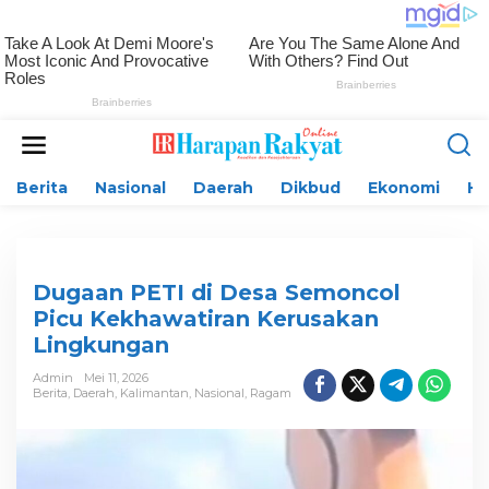
L
e
w
Berita
Nasional
Daerah
Dikbud
Ekonomi
H
a
t
i
k
e
k
Dugaan PETI di Desa Semoncol
o
Picu Kekhawatiran Kerusakan
n
Lingkungan
t
e
Admin
Mei 11, 2026
n
Berita
,
Daerah
,
Kalimantan
,
Nasional
,
Ragam