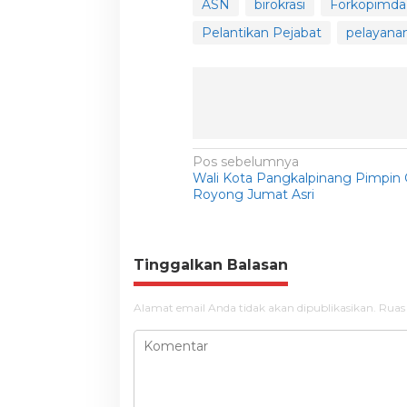
ASN
birokrasi
Forkopimda
Pelantikan Pejabat
pelayanan
N
Pos sebelumnya
Wali Kota Pangkalpinang Pimpin
a
Royong Jumat Asri
v
i
g
Tinggalkan Balasan
a
Alamat email Anda tidak akan dipublikasikan.
Ruas
s
i
p
o