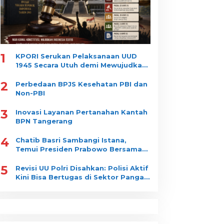
1
KPORI Serukan Pelaksanaan UUD
1945 Secara Utuh demi Mewujudkan
“Indonesia Tertib”
2
Perbedaan BPJS Kesehatan PBI dan
Non-PBI
3
Inovasi Layanan Pertanahan Kantah
BPN Tangerang
4
Chatib Basri Sambangi Istana,
Temui Presiden Prabowo Bersama
Luhut Binsar Pandjaitan
5
Revisi UU Polri Disahkan: Polisi Aktif
Kini Bisa Bertugas di Sektor Pangan
dan Gizi Nasional