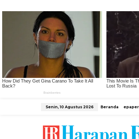
L
Senin, 10 Agustus 2026
Beranda
epaper
e
w
a
t
i
k