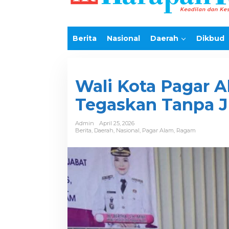
e
k
o
n
Berita
Nasional
Daerah
Dikbud
t
e
n
Wali Kota Pagar A
Tegaskan Tanpa Ju
Admin
April 25, 2026
Berita
,
Daerah
,
Nasional
,
Pagar Alam
,
Ragam