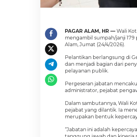
PAGAR ALAM, HR —
Wali Kot
mengambil sumpah/janji 179 
Alam, Jumat (24/4/2026).
Pelantikan berlangsung di 
dan menjadi bagian dari pen
pelayanan publik.
Pergeseran jabatan mencakup 
administrator, pejabat pengaw
Dalam sambutannya, Wali Ko
pejabat yang dilantik. Ia me
merupakan bentuk kepercaya
“Jabatan ini adalah keperca
tanggung jawab dan kinerja n