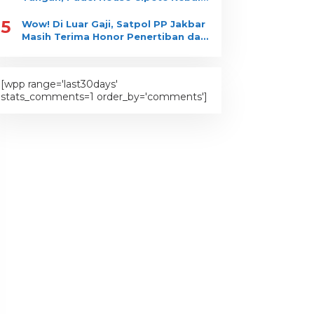
Bongkar?
5
Wow! Di Luar Gaji, Satpol PP Jakbar
Masih Terima Honor Penertiban dan
Pengawasan?
[wpp range='last30days'
stats_comments=1 order_by='comments']