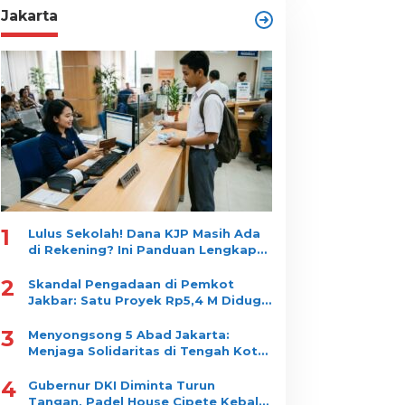
Jakarta
1
Lulus Sekolah! Dana KJP Masih Ada
di Rekening? Ini Panduan Lengkap
Cara Mencairkannya!
2
Skandal Pengadaan di Pemkot
Jakbar: Satu Proyek Rp5,4 M Diduga
Dipecah jadi 10 Paket, Dimenangkan
3
Satu Vendor
Menyongsong 5 Abad Jakarta:
Menjaga Solidaritas di Tengah Kota
yang Tidak Pernah Tidur
4
Gubernur DKI Diminta Turun
Tangan, Padel House Cipete Kebal