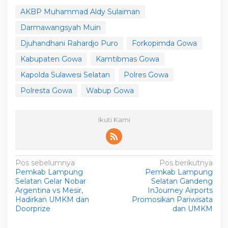
AKBP Muhammad Aldy Sulaiman
Darmawangsyah Muin
Djuhandhani Rahardjo Puro
Forkopimda Gowa
Kabupaten Gowa
Kamtibmas Gowa
Kapolda Sulawesi Selatan
Polres Gowa
Polresta Gowa
Wabup Gowa
Ikuti Kami
N
Pos sebelumnya
Pos berikutnya
Pemkab Lampung
Pemkab Lampung
a
Selatan Gelar Nobar
Selatan Gandeng
v
Argentina vs Mesir,
InJourney Airports
Hadirkan UMKM dan
Promosikan Pariwisata
i
Doorprize
dan UMKM
g