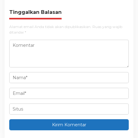
a
s
Tinggalkan Balasan
i
Alamat email Anda tidak akan dipublikasikan.
Ruas yang wajib
p
ditandai
*
o
s