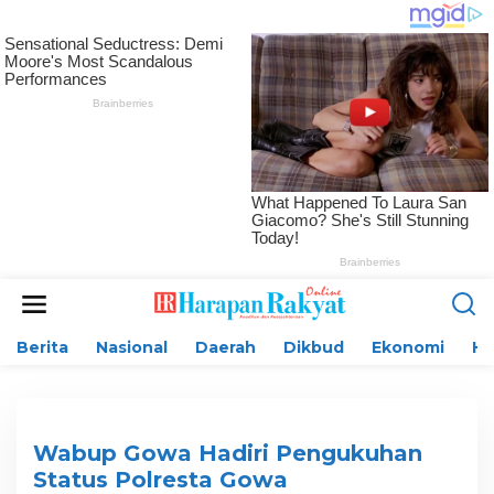
L
e
w
Berita
Nasional
Daerah
Dikbud
Ekonomi
H
a
t
i
k
e
k
Wabup Gowa Hadiri Pengukuhan
o
Status Polresta Gowa
n