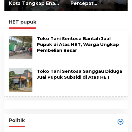
Kota Tangkap Enam
Percepat
t
e
Pelaku
Implementasi LLTT
n
Pengeroyokan Maut
di Lampung Selatan
HET pupuk
Toko Tani Sentosa Bantah Jual
Pupuk di Atas HET, Warga Ungkap
Pembelian Besar
Toko Tani Sentosa Sanggau Diduga
Jual Pupuk Subsidi di Atas HET
Politik