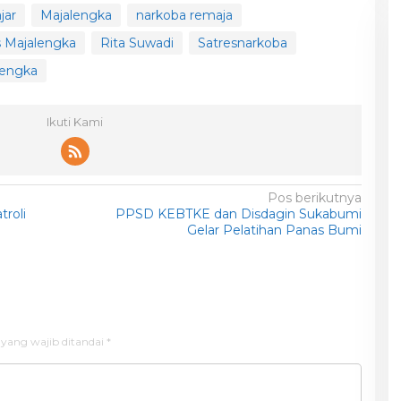
jar
Majalengka
narkoba remaja
s Majalengka
Rita Suwadi
Satresnarkoba
lengka
Ikuti Kami
Pos berikutnya
troli
PPSD KEBTKE dan Disdagin Sukabumi
Gelar Pelatihan Panas Bumi
 yang wajib ditandai
*