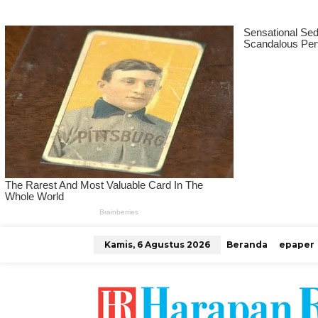
L
Kamis, 6 Agustus 2026
Beranda
epaper
e
w
a
t
i
k