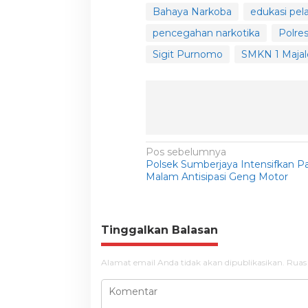
Bahaya Narkoba
edukasi pela
pencegahan narkotika
Polre
Sigit Purnomo
SMKN 1 Maja
N
Pos sebelumnya
Polsek Sumberjaya Intensifkan Pa
a
Malam Antisipasi Geng Motor
v
i
g
Tinggalkan Balasan
a
Alamat email Anda tidak akan dipublikasikan.
Ruas
s
i