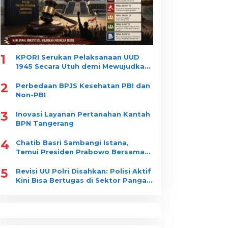
1
KPORI Serukan Pelaksanaan UUD
1945 Secara Utuh demi Mewujudkan
“Indonesia Tertib”
2
Perbedaan BPJS Kesehatan PBI dan
Non-PBI
3
Inovasi Layanan Pertanahan Kantah
BPN Tangerang
4
Chatib Basri Sambangi Istana,
Temui Presiden Prabowo Bersama
Luhut Binsar Pandjaitan
5
Revisi UU Polri Disahkan: Polisi Aktif
Kini Bisa Bertugas di Sektor Pangan
dan Gizi Nasional