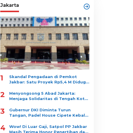
Jakarta
1
Skandal Pengadaan di Pemkot
Jakbar: Satu Proyek Rp5,4 M Diduga
Dipecah jadi 10 Paket, Dimenangkan
2
Satu Vendor
Menyongsong 5 Abad Jakarta:
Menjaga Solidaritas di Tengah Kota
yang Tidak Pernah Tidur
3
Gubernur DKI Diminta Turun
Tangan, Padel House Cipete Kebal
Bongkar?
4
Wow! Di Luar Gaji, Satpol PP Jakbar
Masih Terima Honor Penertiban dan