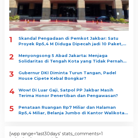
1
Skandal Pengadaan di Pemkot Jakbar: Satu
Proyek Rp5,4 M Diduga Dipecah jadi 10 Paket,
Dimenangkan Satu Vendor
2
Menyongsong 5 Abad Jakarta: Menjaga
Solidaritas di Tengah Kota yang Tidak Pernah
Tidur
3
Gubernur DKI Diminta Turun Tangan, Padel
House Cipete Kebal Bongkar?
4
Wow! Di Luar Gaji, Satpol PP Jakbar Masih
Terima Honor Penertiban dan Pengawasan?
5
Penataan Ruangan Rp7 Miliar dan Halaman
Rp5,4 Miliar, Belanja Jumbo di Kantor Walikota
Jakbar jadi Sorotan
[wpp range='last30days' stats_comments=1