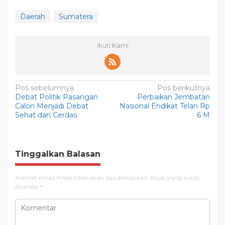
Daerah
Sumatera
Ikuti Kami
N
Pos sebelumnya
Pos berikutnya
Debat Politik Pasangan
Perbaikan Jembatan
a
Calon Menjadi Debat
Nasional Endikat Telan Rp
v
Sehat dan Cerdas
6 M
i
g
Tinggalkan Balasan
a
s
Alamat email Anda tidak akan dipublikasikan.
Ruas yang wajib
i
ditandai
*
p
o