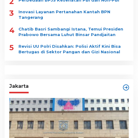
2
Perbedaan BPJS Kesehatan PBI dan Non-PBI
3
Inovasi Layanan Pertanahan Kantah BPN
Tangerang
4
Chatib Basri Sambangi Istana, Temui Presiden
Prabowo Bersama Luhut Binsar Pandjaitan
5
Revisi UU Polri Disahkan: Polisi Aktif Kini Bisa
Bertugas di Sektor Pangan dan Gizi Nasional
Jakarta