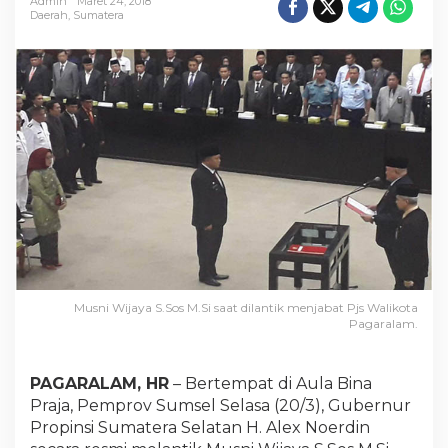
Admin
Maret 24, 2018
e
Daerah
,
Sumatera
n
Musni Wijaya S.Sos M.Si saat dilantik menjabat Pjs Walikota
Pagaralam.
PAGARALAM, HR
– Bertempat di Aula Bina
Praja, Pemprov Sumsel Selasa (20/3), Gubernur
Propinsi Sumatera Selatan H. Alex Noerdin