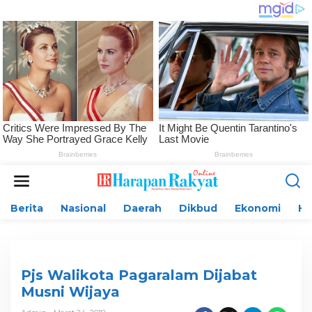
L
e
w
Berita
Nasional
Daerah
Dikbud
Ekonomi
H
a
t
i
k
e
k
Pjs Walikota Pagaralam Dijabat
o
Musni Wijaya
n
t