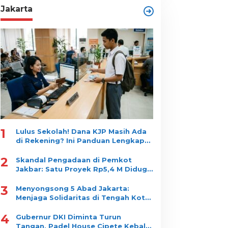
Jakarta
1
Lulus Sekolah! Dana KJP Masih Ada
di Rekening? Ini Panduan Lengkap
Cara Mencairkannya!
2
Skandal Pengadaan di Pemkot
Jakbar: Satu Proyek Rp5,4 M Diduga
Dipecah jadi 10 Paket, Dimenangkan
3
Satu Vendor
Menyongsong 5 Abad Jakarta:
Menjaga Solidaritas di Tengah Kota
yang Tidak Pernah Tidur
4
Gubernur DKI Diminta Turun
Tangan, Padel House Cipete Kebal