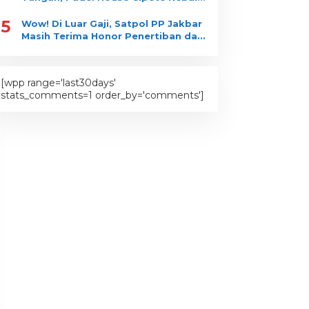
Bongkar?
5
Wow! Di Luar Gaji, Satpol PP Jakbar
Masih Terima Honor Penertiban dan
Pengawasan?
[wpp range='last30days'
stats_comments=1 order_by='comments']