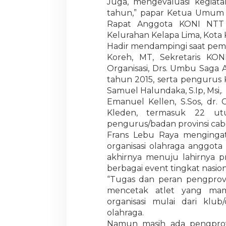
Juga, mengevaluasi kegiat
tahun,” papar Ketua Umum 
Rapat Anggota KONI NTT t
Kelurahan Kelapa Lima, Kota 
Hadir mendampingi saat pemb
Koreh, MT, Sekretaris KO
Organisasi, Drs. Umbu Saga
tahun 2015, serta pengurus 
Samuel Halundaka, S.Ip, Msi,.
Emanuel Kellen, S.Sos, dr.
Kleden, termasuk 22 ut
pengurus/badan provinsi cabo
Frans Lebu Raya menginga
organisasi olahraga anggot
akhirnya menuju lahirnya p
berbagai event tingkat nasion
“Tugas dan peran pengpro
mencetak atlet yang mamp
organisasi mulai dari klu
olahraga.
Namun masih ada pengprov