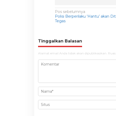
N
Pos sebelumnya
Polisi Berperilaku ‘Hantu’ akan Di
a
Tegas
v
i
g
Tinggalkan Balasan
a
Alamat email Anda tidak akan dipublikasikan.
Ruas
s
i
p
o
s