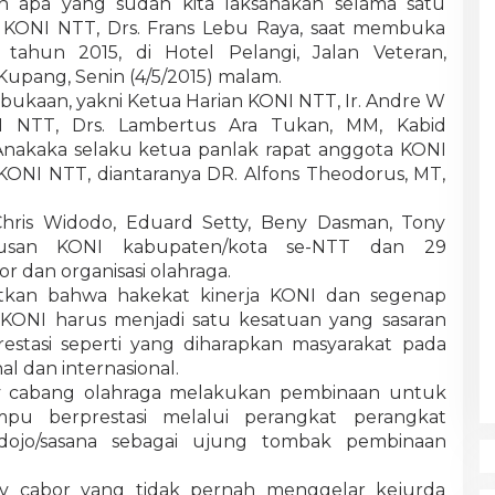
an apa yang sudah kita laksanakan selama satu
KONI NTT, Drs. Frans Lebu Raya, saat membuka
ahun 2015, di Hotel Pelangi, Jalan Veteran,
Kupang, Senin (4/5/2015) malam.
ukaan, yakni Ketua Harian KONI NTT, Ir. Andre W
NI NTT, Drs. Lambertus Ara Tukan, MM, Kabid
 Anakaka selaku ketua panlak rapat anggota KONI
KONI NTT, diantaranya DR. Alfons Theodorus, MT,
 Chris Widodo, Eduard Setty, Beny Dasman, Tony
usan KONI kabupaten/kota se-NTT dan 29
r dan organisasi olahraga.
tkan bahwa hakekat kinerja KONI dan segenap
a KONI harus menjadi satu kesatuan yang sasaran
restasi seperti yang diharapkan masyarakat pada
al dan internasional.
v cabang olahraga melakukan pembinaan untuk
u berprestasi melalui perangkat perangkat
b/dojo/sasana sebagai ujung tombak pembinaan
 cabor yang tidak pernah menggelar kejurda