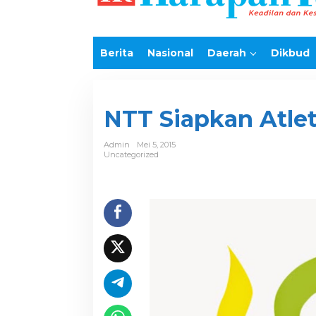
e
k
o
n
Berita
Nasional
Daerah
Dikbud
t
e
n
NTT Siapkan Atle
Admin
Mei 5, 2015
Uncategorized