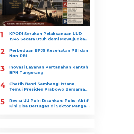
1
KPORI Serukan Pelaksanaan UUD
1945 Secara Utuh demi Mewujudkan
“Indonesia Tertib”
2
Perbedaan BPJS Kesehatan PBI dan
Non-PBI
3
Inovasi Layanan Pertanahan Kantah
BPN Tangerang
4
Chatib Basri Sambangi Istana,
Temui Presiden Prabowo Bersama
Luhut Binsar Pandjaitan
5
Revisi UU Polri Disahkan: Polisi Aktif
Kini Bisa Bertugas di Sektor Pangan
dan Gizi Nasional