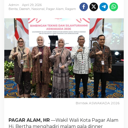
t
Admin
April 29, 2026
e
Berita
,
Daerah
,
Nasional
,
Pagar Alam
,
Ragam
n
Bimtek ASWAKADA 2026
PAGAR ALAM, HR
—Wakil Wali Kota Pagar Alam
Hj. Bertha menghadiri malam gala dinner