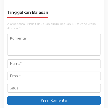
g
a
Tinggalkan Balasan
s
i
Alamat email Anda tidak akan dipublikasikan.
Ruas yang wajib
ditandai
*
p
o
s