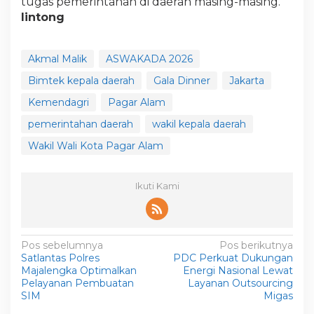
tugas pemerintahan di daerah masing-masing.
lintong
Akmal Malik
ASWAKADA 2026
Bimtek kepala daerah
Gala Dinner
Jakarta
Kemendagri
Pagar Alam
pemerintahan daerah
wakil kepala daerah
Wakil Wali Kota Pagar Alam
Ikuti Kami
N
Pos sebelumnya
Pos berikutnya
Satlantas Polres
PDC Perkuat Dukungan
a
Majalengka Optimalkan
Energi Nasional Lewat
v
Pelayanan Pembuatan
Layanan Outsourcing
SIM
Migas
i