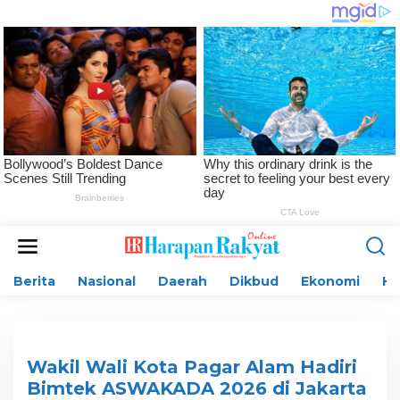
L
e
w
Berita
Nasional
Daerah
Dikbud
Ekonomi
H
a
t
i
k
e
k
Wakil Wali Kota Pagar Alam Hadiri
o
Bimtek ASWAKADA 2026 di Jakarta
n