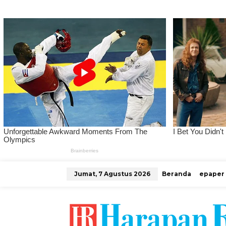
L
Jumat, 7 Agustus 2026
Beranda
epaper
e
w
a
t
i
k