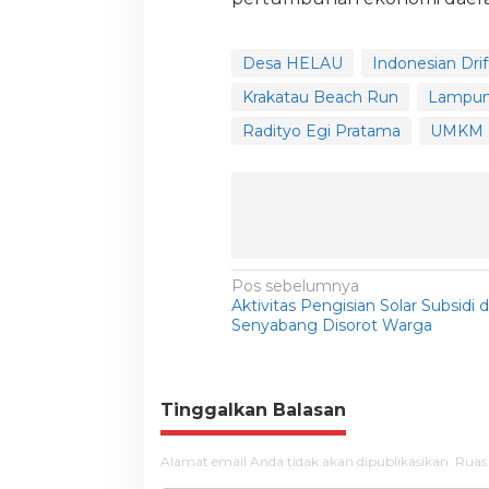
Desa HELAU
Indonesian Drif
Krakatau Beach Run
Lampun
Radityo Egi Pratama
UMKM
N
Pos sebelumnya
Aktivitas Pengisian Solar Subsidi
a
Senyabang Disorot Warga
v
i
g
Tinggalkan Balasan
a
Alamat email Anda tidak akan dipublikasikan.
Ruas
s