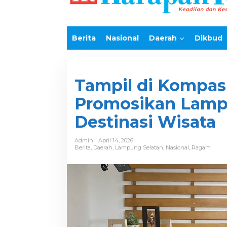
e
k
o
n
Berita
Nasional
Daerah
Dikbud
t
e
n
Tampil di Kompas 
Promosikan Lampu
Destinasi Wisata
Admin
April 14, 2026
Berita
,
Daerah
,
Lampung Selatan
,
Nasional
,
Ragam