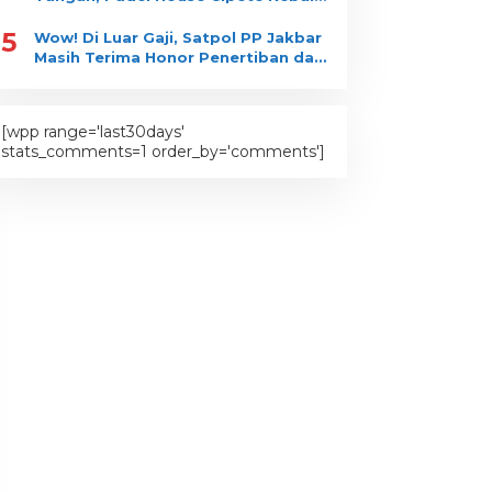
Bongkar?
5
Wow! Di Luar Gaji, Satpol PP Jakbar
Masih Terima Honor Penertiban dan
Pengawasan?
[wpp range='last30days'
stats_comments=1 order_by='comments']