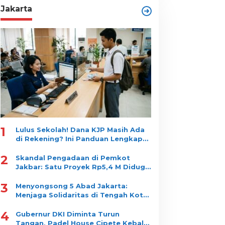
Jakarta
1
Lulus Sekolah! Dana KJP Masih Ada
di Rekening? Ini Panduan Lengkap
Cara Mencairkannya!
2
Skandal Pengadaan di Pemkot
Jakbar: Satu Proyek Rp5,4 M Diduga
Dipecah jadi 10 Paket, Dimenangkan
3
Satu Vendor
Menyongsong 5 Abad Jakarta:
Menjaga Solidaritas di Tengah Kota
yang Tidak Pernah Tidur
4
Gubernur DKI Diminta Turun
Tangan, Padel House Cipete Kebal