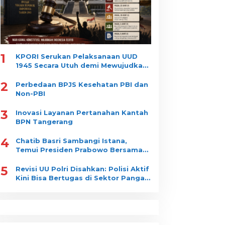
1
KPORI Serukan Pelaksanaan UUD
1945 Secara Utuh demi Mewujudkan
“Indonesia Tertib”
2
Perbedaan BPJS Kesehatan PBI dan
Non-PBI
3
Inovasi Layanan Pertanahan Kantah
BPN Tangerang
4
Chatib Basri Sambangi Istana,
Temui Presiden Prabowo Bersama
Luhut Binsar Pandjaitan
5
Revisi UU Polri Disahkan: Polisi Aktif
Kini Bisa Bertugas di Sektor Pangan
dan Gizi Nasional