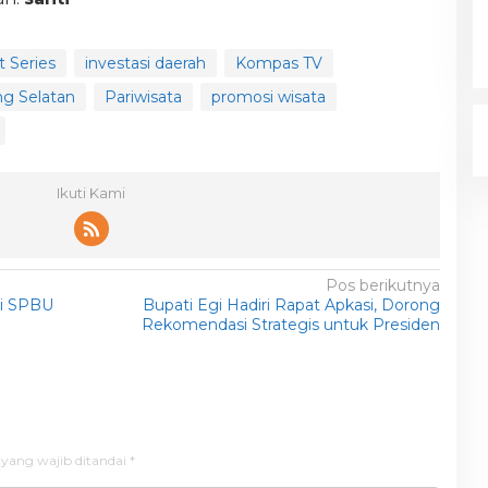
t Series
investasi daerah
Kompas TV
g Selatan
Pariwisata
promosi wisata
Ikuti Kami
Pos berikutnya
 di SPBU
Bupati Egi Hadiri Rapat Apkasi, Dorong
Rekomendasi Strategis untuk Presiden
 yang wajib ditandai
*