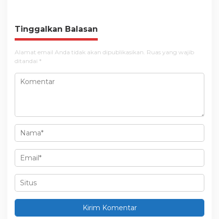
g
a
Tinggalkan Balasan
s
i
Alamat email Anda tidak akan dipublikasikan.
Ruas yang wajib
ditandai
*
p
o
s