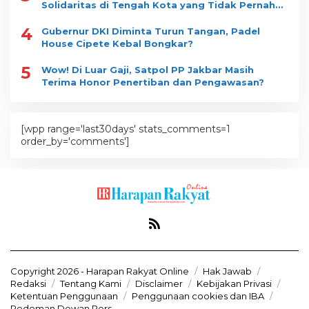
Solidaritas di Tengah Kota yang Tidak Pernah
Tidur
4
Gubernur DKI Diminta Turun Tangan, Padel
House Cipete Kebal Bongkar?
5
Wow! Di Luar Gaji, Satpol PP Jakbar Masih
Terima Honor Penertiban dan Pengawasan?
[wpp range='last30days' stats_comments=1
order_by='comments']
Copyright 2026 - Harapan Rakyat Online
Hak Jawab
Redaksi
Tentang Kami
Disclaimer
Kebijakan Privasi
Ketentuan Penggunaan
Penggunaan cookies dan IBA
Pedoman Dewan Pers