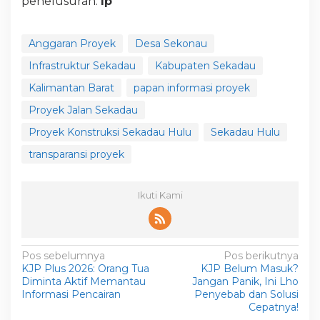
penelusuran.
lp
Anggaran Proyek
Desa Sekonau
Infrastruktur Sekadau
Kabupaten Sekadau
Kalimantan Barat
papan informasi proyek
Proyek Jalan Sekadau
Proyek Konstruksi Sekadau Hulu
Sekadau Hulu
transparansi proyek
Ikuti Kami
N
Pos sebelumnya
Pos berikutnya
KJP Plus 2026: Orang Tua
KJP Belum Masuk?
a
Diminta Aktif Memantau
Jangan Panik, Ini Lho
v
Informasi Pencairan
Penyebab dan Solusi
Cepatnya!
i