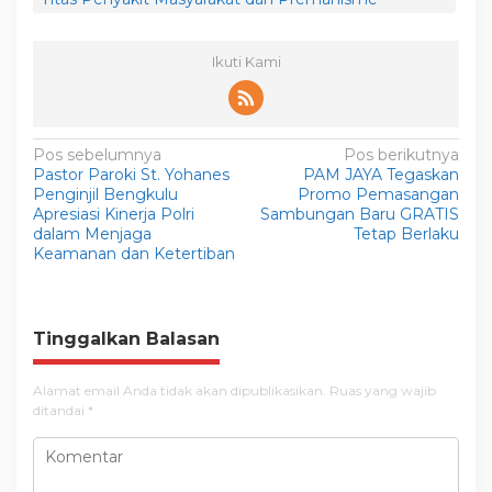
Ikuti Kami
N
Pos sebelumnya
Pos berikutnya
Pastor Paroki St. Yohanes
PAM JAYA Tegaskan
a
Penginjil Bengkulu
Promo Pemasangan
v
Apresiasi Kinerja Polri
Sambungan Baru GRATIS
dalam Menjaga
Tetap Berlaku
i
Keamanan dan Ketertiban
g
a
s
Tinggalkan Balasan
i
Alamat email Anda tidak akan dipublikasikan.
Ruas yang wajib
p
ditandai
*
o
s