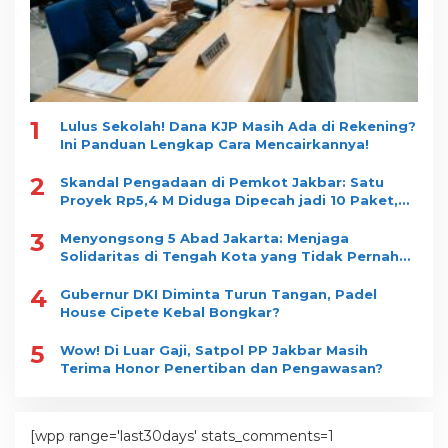
1
Lulus Sekolah! Dana KJP Masih Ada di Rekening?
Ini Panduan Lengkap Cara Mencairkannya!
2
Skandal Pengadaan di Pemkot Jakbar: Satu
Proyek Rp5,4 M Diduga Dipecah jadi 10 Paket,
Dimenangkan Satu Vendor
3
Menyongsong 5 Abad Jakarta: Menjaga
Solidaritas di Tengah Kota yang Tidak Pernah
Tidur
4
Gubernur DKI Diminta Turun Tangan, Padel
House Cipete Kebal Bongkar?
5
Wow! Di Luar Gaji, Satpol PP Jakbar Masih
Terima Honor Penertiban dan Pengawasan?
[wpp range='last30days' stats_comments=1