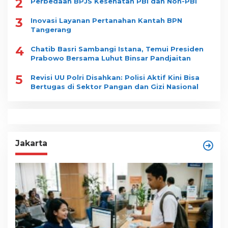
2
Perbedaan BPJS Kesehatan PBI dan Non-PBI
3
Inovasi Layanan Pertanahan Kantah BPN
Tangerang
4
Chatib Basri Sambangi Istana, Temui Presiden
Prabowo Bersama Luhut Binsar Pandjaitan
5
Revisi UU Polri Disahkan: Polisi Aktif Kini Bisa
Bertugas di Sektor Pangan dan Gizi Nasional
Jakarta