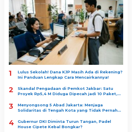
1
Lulus Sekolah! Dana KJP Masih Ada di Rekening?
Ini Panduan Lengkap Cara Mencairkannya!
2
Skandal Pengadaan di Pemkot Jakbar: Satu
Proyek Rp5,4 M Diduga Dipecah jadi 10 Paket,
Dimenangkan Satu Vendor
3
Menyongsong 5 Abad Jakarta: Menjaga
Solidaritas di Tengah Kota yang Tidak Pernah
Tidur
4
Gubernur DKI Diminta Turun Tangan, Padel
House Cipete Kebal Bongkar?