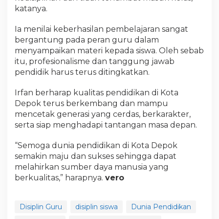
katanya.
Ia menilai keberhasilan pembelajaran sangat
bergantung pada peran guru dalam
menyampaikan materi kepada siswa. Oleh sebab
itu, profesionalisme dan tanggung jawab
pendidik harus terus ditingkatkan.
Irfan berharap kualitas pendidikan di Kota
Depok terus berkembang dan mampu
mencetak generasi yang cerdas, berkarakter,
serta siap menghadapi tantangan masa depan.
“Semoga dunia pendidikan di Kota Depok
semakin maju dan sukses sehingga dapat
melahirkan sumber daya manusia yang
berkualitas,” harapnya.
vero
Disiplin Guru
disiplin siswa
Dunia Pendidikan