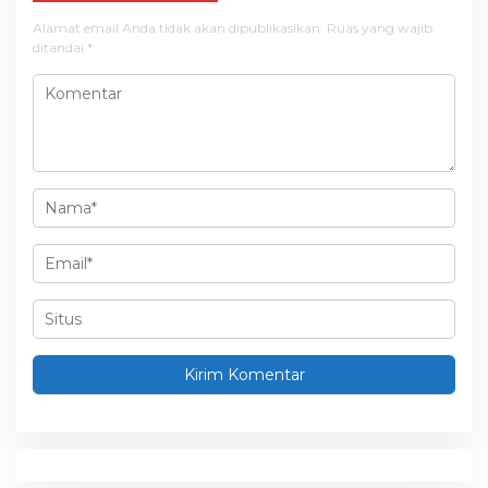
p
Alamat email Anda tidak akan dipublikasikan.
Ruas yang wajib
o
ditandai
*
s