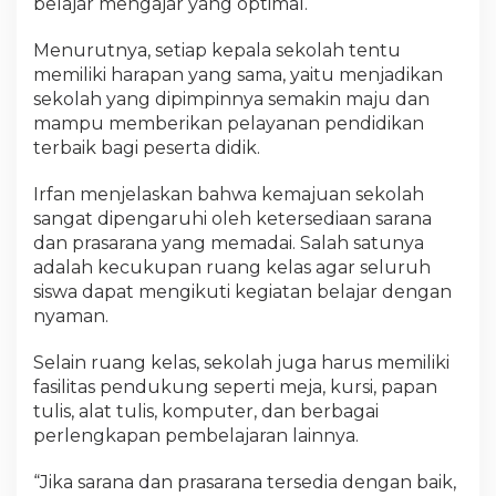
belajar mengajar yang optimal.
Menurutnya, setiap kepala sekolah tentu
memiliki harapan yang sama, yaitu menjadikan
sekolah yang dipimpinnya semakin maju dan
mampu memberikan pelayanan pendidikan
terbaik bagi peserta didik.
Irfan menjelaskan bahwa kemajuan sekolah
sangat dipengaruhi oleh ketersediaan sarana
dan prasarana yang memadai. Salah satunya
adalah kecukupan ruang kelas agar seluruh
siswa dapat mengikuti kegiatan belajar dengan
nyaman.
Selain ruang kelas, sekolah juga harus memiliki
fasilitas pendukung seperti meja, kursi, papan
tulis, alat tulis, komputer, dan berbagai
perlengkapan pembelajaran lainnya.
“Jika sarana dan prasarana tersedia dengan baik,