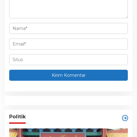
o
s
Politik