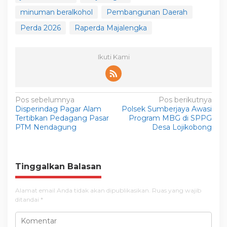
minuman beralkohol
Pembangunan Daerah
Perda 2026
Raperda Majalengka
Ikuti Kami
N
Pos sebelumnya
Pos berikutnya
Disperindag Pagar Alam
Polsek Sumberjaya Awasi
a
Tertibkan Pedagang Pasar
Program MBG di SPPG
v
PTM Nendagung
Desa Lojikobong
i
g
Tinggalkan Balasan
a
s
Alamat email Anda tidak akan dipublikasikan.
Ruas yang wajib
i
ditandai
*
p