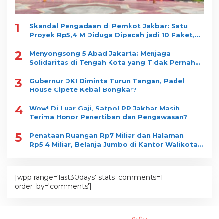
1
Skandal Pengadaan di Pemkot Jakbar: Satu
Proyek Rp5,4 M Diduga Dipecah jadi 10 Paket,
Dimenangkan Satu Vendor
2
Menyongsong 5 Abad Jakarta: Menjaga
Solidaritas di Tengah Kota yang Tidak Pernah
Tidur
3
Gubernur DKI Diminta Turun Tangan, Padel
House Cipete Kebal Bongkar?
4
Wow! Di Luar Gaji, Satpol PP Jakbar Masih
Terima Honor Penertiban dan Pengawasan?
5
Penataan Ruangan Rp7 Miliar dan Halaman
Rp5,4 Miliar, Belanja Jumbo di Kantor Walikota
Jakbar jadi Sorotan
[wpp range='last30days' stats_comments=1
order_by='comments']