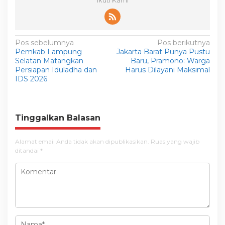
Ikuti Kami
N
Pos sebelumnya
Pos berikutnya
Pemkab Lampung
Jakarta Barat Punya Pustu
a
Selatan Matangkan
Baru, Pramono: Warga
v
Persiapan Iduladha dan
Harus Dilayani Maksimal
IDS 2026
i
g
a
Tinggalkan Balasan
s
i
Alamat email Anda tidak akan dipublikasikan.
Ruas yang wajib
ditandai
*
p
o
s