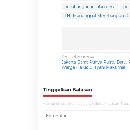
pembangunan jalan desa
pe
TNI Manunggal Membangun D
N
Pos sebelumnya
Jakarta Barat Punya Pustu Baru,
a
Warga Harus Dilayani Maksimal
v
i
g
Tinggalkan Balasan
a
Alamat email Anda tidak akan dipublikasikan.
Ruas
s
i
p