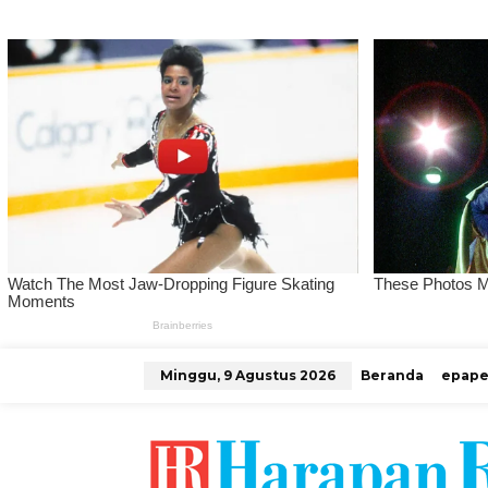
L
Minggu, 9 Agustus 2026
Beranda
epape
e
w
a
t
i
k