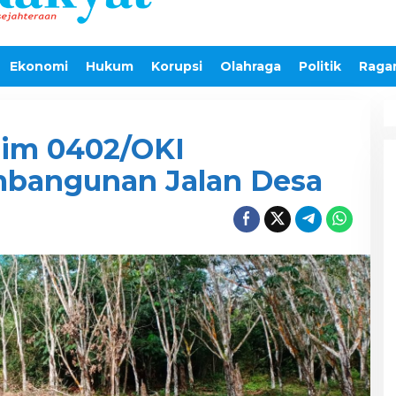
Ekonomi
Hukum
Korupsi
Olahraga
Politik
Raga
im 0402/OKI
bangunan Jalan Desa