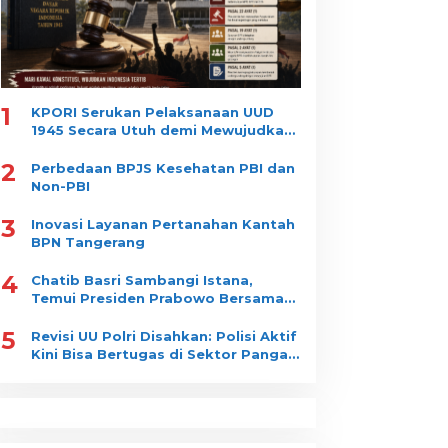
1
KPORI Serukan Pelaksanaan UUD
1945 Secara Utuh demi Mewujudkan
“Indonesia Tertib”
2
Perbedaan BPJS Kesehatan PBI dan
Non-PBI
3
Inovasi Layanan Pertanahan Kantah
BPN Tangerang
4
Chatib Basri Sambangi Istana,
Temui Presiden Prabowo Bersama
Luhut Binsar Pandjaitan
5
Revisi UU Polri Disahkan: Polisi Aktif
Kini Bisa Bertugas di Sektor Pangan
dan Gizi Nasional