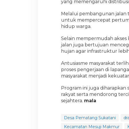
yang memengaruhi distribusi 
Melalui pembangunan jalan te
untuk mempercepat pertumb
hidup warga.
Selain mempermudah akses k
jalan juga bertujuan menceg
hujan agar infrastruktur leb
Antusiasme masyarakat terlih
proses pengerjaan di lapang
masyarakat menjadi kekuat
Program ini juga diharapka
rakyat serta mendorong terci
sejahtera.
mala
Desa Pematang Sukatani
dr
Kecamatan Mesuji Makmur