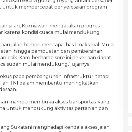
ilakukan secara gotong royong antara personel
t untuk mempercepat penyelesaian program
aan jalan, Kurniawan, mengatakan progres
r karena kondisi cuaca mulai mendukung.
jaan jalan hampir mencapai hasil maksimal. Mulai
datan, hingga pembuatan dan pembersihan
an baik. Kami berharap sore ini pekerjaan dapat
uaca sudah mulai mendukung,” ujarnya.
okus pada pembangunan infrastruktur, tetapi
ulian TNI dalam membantu meningkatkan
desaan.
pkan mampu membuka akses transportasi yang
tama untuk mendukung aktivitas pertanian dan
tang Sukatani menghadapi kendala akses jalan