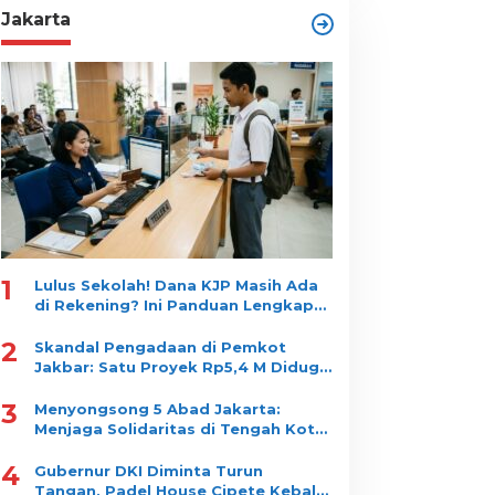
Jakarta
1
Lulus Sekolah! Dana KJP Masih Ada
di Rekening? Ini Panduan Lengkap
Cara Mencairkannya!
2
Skandal Pengadaan di Pemkot
Jakbar: Satu Proyek Rp5,4 M Diduga
Dipecah jadi 10 Paket, Dimenangkan
3
Satu Vendor
Menyongsong 5 Abad Jakarta:
Menjaga Solidaritas di Tengah Kota
yang Tidak Pernah Tidur
4
Gubernur DKI Diminta Turun
Tangan, Padel House Cipete Kebal