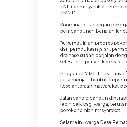
Seluruh tahapan pekerjaan d
TNI dan masyarakat setempa
TMMD.
Koordinator lapangan pekerj
pembangunan berjalan lanca
“Alhamdulillah progres peker
dari pembukaan jalan, pema
drainase sudah berjalan deng
selesai 100 persen karena c
Program TMMD tidak hanya f
juga menjadi bentuk keped
kesejahteraan masyarakat pe
Jalan yang dibangun dihara
lebih baik bagi warga, teru
perekonomian masyarakat.
Selama ini, warga Desa Pema