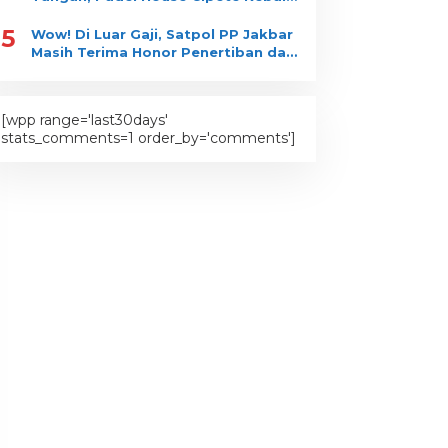
Bongkar?
5
Wow! Di Luar Gaji, Satpol PP Jakbar
Masih Terima Honor Penertiban dan
Pengawasan?
[wpp range='last30days'
stats_comments=1 order_by='comments']