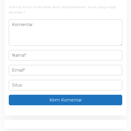
i
Alamat email Anda tidak akan dipublikasikan.
Ruas yang wajib
p
ditandai
*
o
s