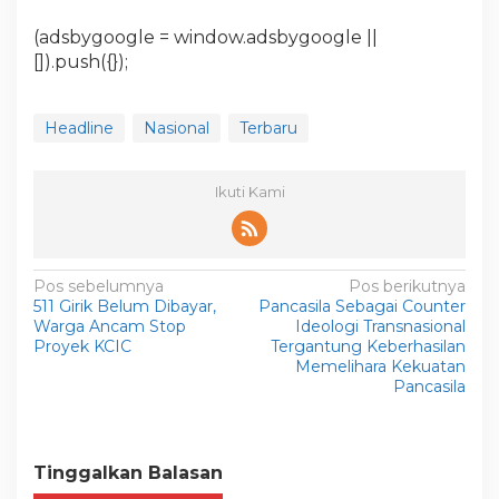
(adsbygoogle = window.adsbygoogle ||
[]).push({});
Headline
Nasional
Terbaru
Ikuti Kami
N
Pos sebelumnya
Pos berikutnya
511 Girik Belum Dibayar,
Pancasila Sebagai Counter
a
Warga Ancam Stop
Ideologi Transnasional
v
Proyek KCIC
Tergantung Keberhasilan
Memelihara Kekuatan
i
Pancasila
g
a
s
Tinggalkan Balasan