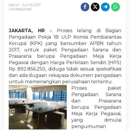
t
Admin
Juni 10, 2017
e
Uncategorized
n
JAKARTA, HR
– Proses lelang di Bagian
Pengadaan Pokja 1B ULP Komisi Pembarantas
Korupsi (KPK) yang bersumber APBN tahun
2017, untuk paket Pengadaan Sarana dan
Prasarana berupa Pengadaan Meja Kerja
Pegawai dengan Harga Perkiraan Sendiri (HPS)
Rp 892.856.250, diduga tidak sesuai speksifikasi
dan ada dugaan rekayasa dokumen pengadaan
untuk memenangkan perusahaan tertentu.
Proses paket
Pengadaan Sarana
dan Prasarana
berupa Pengadaan
Meja Kerja Pegawai,
yang dimulai
pengumuman