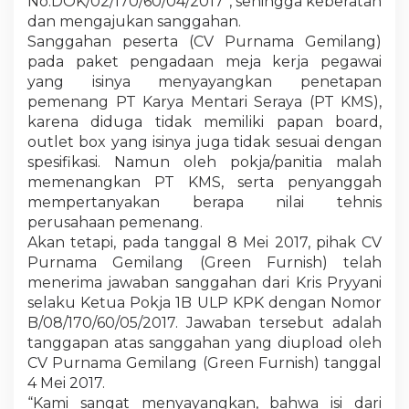
No.DOK/02/170/60/04/2017”, sehingga keberatan
dan mengajukan sanggahan.
Sanggahan peserta (CV Purnama Gemilang)
pada paket pengadaan meja kerja pegawai
yang isinya menyayangkan penetapan
pemenang PT Karya Mentari Seraya (PT KMS),
karena diduga tidak memiliki papan board,
outlet box yang isinya juga tidak sesuai dengan
spesifikasi. Namun oleh pokja/panitia malah
memenangkan PT KMS, serta penyanggah
mempertanyakan berapa nilai tehnis
perusahaan pemenang.
Akan tetapi, pada tanggal 8 Mei 2017, pihak CV
Purnama Gemilang (Green Furnish) telah
menerima jawaban sanggahan dari Kris Pryyani
selaku Ketua Pokja 1B ULP KPK dengan Nomor
B/08/170/60/05/2017. Jawaban tersebut adalah
tanggapan atas sanggahan yang diupload oleh
CV Purnama Gemilang (Green Furnish) tanggal
4 Mei 2017.
“Kami sangat menyayangkan, bahwa isi dari