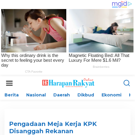
L
e
w
Berita
Nasional
Daerah
Dikbud
Ekonomi
H
a
t
i
k
e
k
Pengadaan Meja Kerja KPK
o
Disanggah Rekanan
n