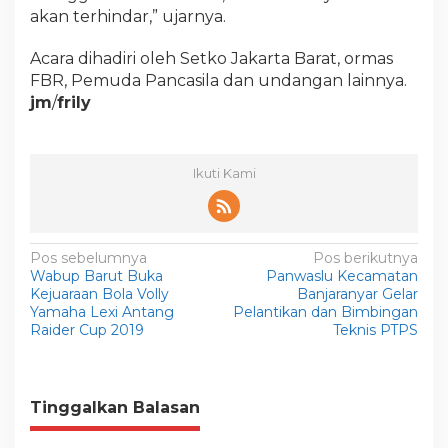
akan terhindar,” ujarnya.
Acara dihadiri oleh Setko Jakarta Barat, ormas
FBR, Pemuda Pancasila dan undangan lainnya.
jm
/
frily
Ikuti Kami
N
Pos sebelumnya
Pos berikutnya
Wabup Barut Buka
Panwaslu Kecamatan
a
Kejuaraan Bola Volly
Banjaranyar Gelar
v
Yamaha Lexi Antang
Pelantikan dan Bimbingan
Raider Cup 2019
Teknis PTPS
i
g
a
Tinggalkan Balasan
s