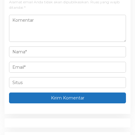
i
Alamat email Anda tidak akan dipublikasikan.
Ruas yang wajib
ditandai
*
p
o
s