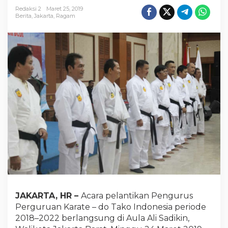
t
Redaksi 2
Maret 25, 2019
e
Berita
,
Jakarta
,
Ragam
n
JAKARTA, HR –
Acara pelantikan Pengurus
Perguruan Karate – do Tako Indonesia periode
2018–2022 berlangsung di Aula Ali Sadikin,