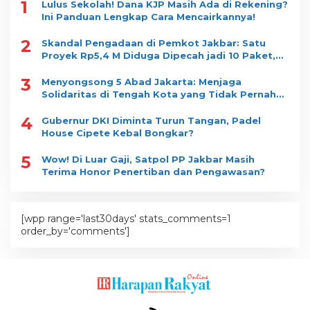
1
Lulus Sekolah! Dana KJP Masih Ada di Rekening?
Ini Panduan Lengkap Cara Mencairkannya!
2
Skandal Pengadaan di Pemkot Jakbar: Satu
Proyek Rp5,4 M Diduga Dipecah jadi 10 Paket,
Dimenangkan Satu Vendor
3
Menyongsong 5 Abad Jakarta: Menjaga
Solidaritas di Tengah Kota yang Tidak Pernah
Tidur
4
Gubernur DKI Diminta Turun Tangan, Padel
House Cipete Kebal Bongkar?
5
Wow! Di Luar Gaji, Satpol PP Jakbar Masih
Terima Honor Penertiban dan Pengawasan?
[wpp range='last30days' stats_comments=1
order_by='comments']