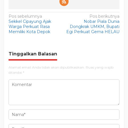
N
Pos sebelumnya
Pos berikutnya
Sekkel Cipayung Ajak
Nobar Piala Dunia
a
Warga Perkuat Rasa
Dongkrak UMKM, Bupati
v
Memiliki Kota Depok
Egi Perkuat Gema HELAU
i
g
Tinggalkan Balasan
a
s
Alamat email Anda tidak akan dipublikasikan.
Ruas yang wajib
i
ditandai
*
p
o
s