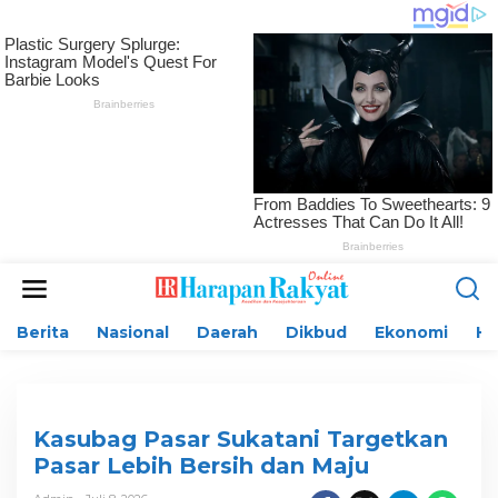
L
e
w
Berita
Nasional
Daerah
Dikbud
Ekonomi
H
a
t
i
k
e
k
Kasubag Pasar Sukatani Targetkan
o
Pasar Lebih Bersih dan Maju
n
t